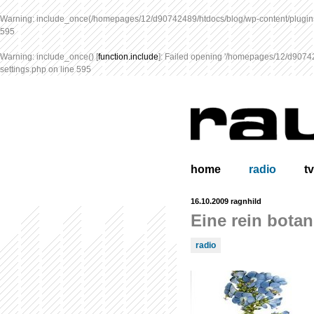
Warning
: include_once(/homepages/12/d90742489/htdocs/blog/wp-content/plugins
595
Warning
: include_once() [
function.include
]: Failed opening '/homepages/12/d907424
settings.php
on line
595
home
radio
tv
16.10.2009
ragnhild
Eine rein botan
radio