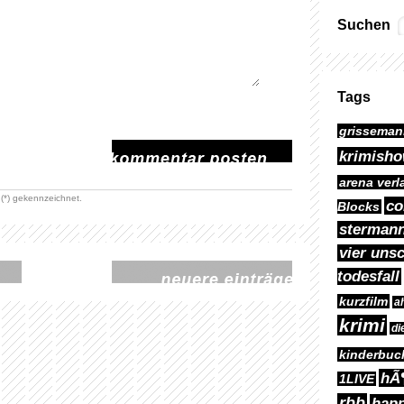
Suchen
Tags
grisseman
krimish
arena verl
 (*) gekennzeichnet.
c
Blocks
sterman
vier uns
todesfall
kurzfilm
a
krimi
di
kinderbuc
hÃ¶
1LIVE
rbb
hap