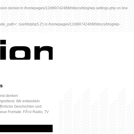
ission denied in
/homepages/12/d90742489/htdocs/blog/wp-settings.php
on line
e_path='.:/usr/lib/php5.2') in
/homepages/12/d90742489/htdocs/blog/wp-
s
 und denken
reifend. Wir entwickeln
hnliche Geschichten und
neue Formate. FÃ¼r Radio, TV