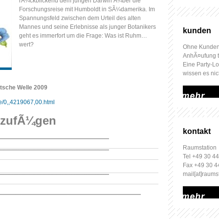
rÃ¼ckblickend dem jungen Darwin Ã¼ber die
Forschungsreise mit Humboldt in SÃ¼damerika. Im
Spannungsfeld zwischen dem Urteil des alten
Mannes und
seine
Erlebnisse
als
junger Botanikers
kunden
geht es immerfort um die Frage: Was ist Ruhm…
wert?
Ohne Kunden
AnhÃ¤ufung t
Eine Party-L
wissen es nic
tsche Welle 2009
mehr
le/0,,4219067,00.html
nzufÃ¼gen
kontakt
Raumstation
Tel +49 30 44
Fax +49 30 4
mail[at]raums
mehr