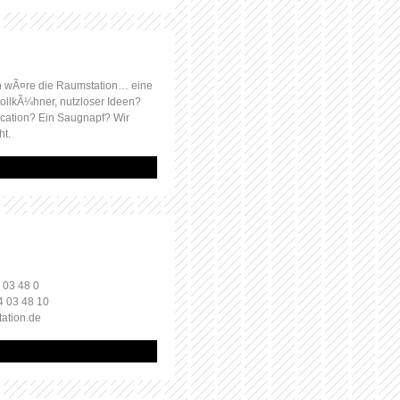
 wÃ¤re die Raumstation… eine
ollkÃ¼hner, nutzloser Ideen?
ocation? Ein Saugnapf? Wir
ht.
 03 48 0
4 03 48 10
tation.de