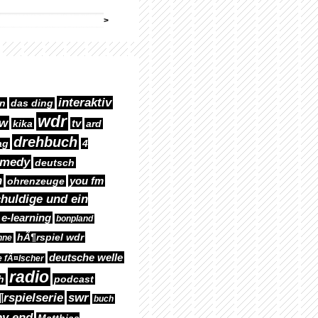
interaktiv
n
das ding
wdr
ow
tv
kika
ard
drehbuch
ag
4
omedy
deutsch
n
you fm
ohrenzeuge
chuldige und ein
e-learning
bonpland
hÃ¶rspiel wdr
hne
deutsche welle
e fÃ¤lscher
radio
h
podcast
rspielserie
swr
buch
py end