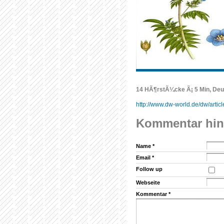
14 HÃ¶rstÃ¼cke Ã¡ 5 Min, Deu
http://www.dw-world.de/dw/artic
Kommentar hi
Name
*
Email
*
Follow up
Webseite
Kommentar
*