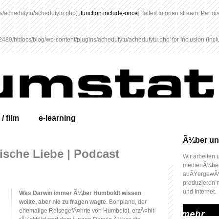
/achedufytu/achedufytu.php) [
function.include-once
]: failed to open stream: Perm
89/htdocs/blog/wp-content/plugins/achedufytu/achedufytu.php' for inclusion (includ
 / film
e-learning
Ã¼ber un
ische Liebe | Podcast
Wir arbeiten
medienÃ¼berg
auÃŸergewÃ¶
produzieren 
und Internet.
Was Darwin immer Ã¼ber Humboldt wissen
wollte, aber nie zu fragen wagte
. Bonpland, der
mehr
ehemalige ReisegefÃ¤hrte von Humboldt, erzÃ¤hlt