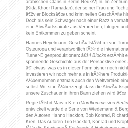
arabischen Clans in Berlin-NeukÃ¶lln. Im Zentrum
(Kida Khodr Ramadan), der seiner Frau und Tochte
â€žvier Blocksâ€œ und kriminellen GeschÃ¤fte hint
Doch als sein Schwager nach einer Razzia verhafte
eine AbwÃ¤rtsspirale aus Verbrechen, Intrigen und
kein Entkommen zu geben scheint.
Hannes Heyelmann, GeschÃ¤ftsfÃ¼hrer von Turner
Osteuropa und verantwortlich fÃ¼r die internationa
Turner-Eigenproduktionen: â€ž
4 Blocks
erzÃ¤hlt ei
spannende Geschichte aus der Perspektive eines
â€“ etwas, was es in dieser Form bisher noch nich
investieren wir noch mehr als in frÃ¼here Produkt
Ã¼bernehmen erstmals auch den Weltvertrieb ein
selbst. Wir sind Ã¼berzeugt, dass die AbwÃ¤rtss
unsere Zuschauer in ihren Bann ziehen wird.â€œ
Regie fÃ¼hrt Marvin Kren (
Mordkommission Berlin
entwickelt wurde die Serie von Wiedemann & Ber
den Autoren Hanno Hackfort, Bob Konrad, Richard
Kren. Das Autoren-Trio Hackfort, Konrad und Kropf
fÃ¼r die KrimiserieÂ
Koslowski & Haferkamp
sowi