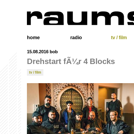
home
radio
tv / film
15.08.2016
bob
Drehstart fÃ¼r 4 Blocks
tv / film