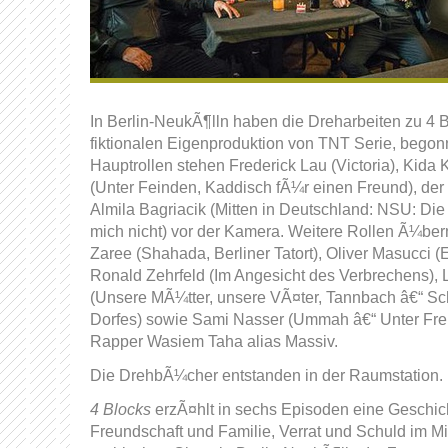
In Berlin-NeukÃ¶lln haben die Dreharbeiten zu 4 Bl
fiktionalen Eigenproduktion von TNT Serie, begon
Hauptrollen stehen Frederick Lau (Victoria), Kid
(Unter Feinden, Kaddisch fÃ¼r einen Freund), de
Almila Bagriacik (Mitten in Deutschland: NSU: Die
mich nicht) vor der Kamera. Weitere Rollen Ã¼b
Zaree (Shahada, Berliner Tatort), Oliver Masucci (E
Ronald Zehrfeld (Im Angesicht des Verbrechens), 
(Unsere MÃ¼tter, unsere VÃ¤ter, Tannbach â€“ Sc
Dorfes) sowie Sami Nasser (Ummah â€“ Unter Fre
Rapper Wasiem Taha alias Massiv.
Die DrehbÃ¼cher entstanden in der Raumstation.
4 Blocks
erzÃ¤hlt in sechs Episoden eine Geschi
Freundschaft und Familie, Verrat und Schuld im Mi