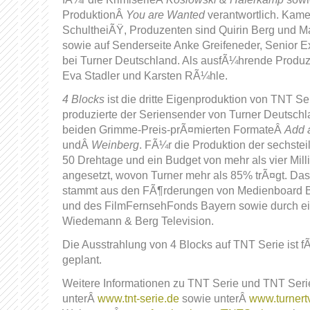
ProduktionÂ
You are Wanted
verantwortlich. Kame
SchultheiÃŸ, Produzenten sind Quirin Berg und
sowie auf Senderseite Anke Greifeneder, Senior E
bei Turner Deutschland. Als ausfÃ¼hrende Produz
Eva Stadler und Karsten RÃ¼hle.
4 Blocks
ist die dritte Eigenproduktion von TNT Se
produzierte der Seriensender von Turner Deutschla
beiden Grimme-Preis-prÃ¤mierten FormateÂ
Add 
undÂ
Weinberg
. FÃ¼r die Produktion der sechstei
50 Drehtage und ein Budget von mehr als vier Mil
angesetzt, wovon Turner mehr als 85% trÃ¤gt. Das
stammt aus den FÃ¶rderungen von Medienboard B
und des FilmFernsehFonds Bayern sowie durch ei
Wiedemann & Berg Television.
Die Ausstrahlung von 4 Blocks auf TNT Serie ist 
geplant.
Weitere Informationen zu TNT Serie und TNT Ser
unterÂ
www.tnt-serie.de
sowie unterÂ
www.turnert