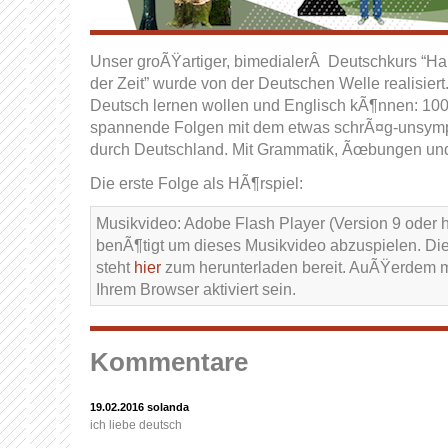
Unser groÃŸartiger, bimedialerÂ Deutschkurs “Har
der Zeit” wurde von der Deutschen Welle realisiert.
Deutsch lernen wollen und Englisch kÃ¶nnen: 100
spannende Folgen mit dem etwas schrÃ¤g-unsym
durch Deutschland. Mit Grammatik, Ãœbungen un
Die erste Folge als HÃ¶rspiel:
Musikvideo: Adobe Flash Player (Version 9 oder 
benÃ¶tigt um dieses Musikvideo abzuspielen. Die 
steht
hier
zum herunterladen bereit. AuÃŸerdem m
Ihrem Browser aktiviert sein.
Kommentare
19.02.2016
solanda
ich liebe deutsch