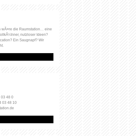
 wÃ¤re die Raumstation… eine
ollkÃ¼hner, nutzloser Ideen?
ocation? Ein Saugnapf? Wir
ht.
 03 48 0
4 03 48 10
tation.de