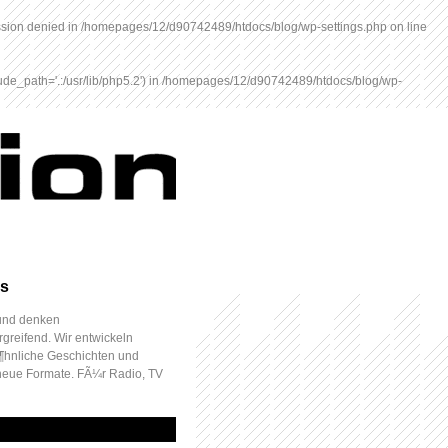
ission denied in
/homepages/12/d90742489/htdocs/blog/wp-settings.php
on line
e_path='.:/usr/lib/php5.2') in
/homepages/12/d90742489/htdocs/blog/wp-
s
 und denken
reifend. Wir entwickeln
hnliche Geschichten und
neue Formate. FÃ¼r Radio, TV