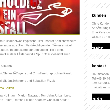
kunden
Ohne Kunden
AnhÃ¤ufung t
Eine Party-L
wissen es nic
all’ ist der etwas kryptische Titel unserer Krimishow beim
mehr
nel muss aus fÃ¼nf VerdÃ¤chtigen den TÃ¤ter ermitteln.
gen, Tatortbeschreibungen und mit Hilfe eines
ttler dem TÃ¤ter auf die Spur. Oder vielleicht auch
kontakt
15 im rbb
i, Stefan JÃ¼rgens und ChrisTine Urspruch im Panel.
Raumstation
Tel +49 30 44
i, Stefan JÃ¼rgens und Sebastian Fitzek
Fax +49 30 4
mail[at]raums
co Seiffert
ina Hoffmann, Marion Nawrath, Tom Jahn, Urban Luig,
mehr
tian Thiers, Roman Leitner-Shamov, Christian Sauter.