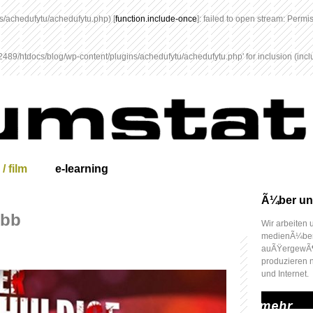
/achedufytu/achedufytu.php) [
function.include-once
]: failed to open stream: Perm
89/htdocs/blog/wp-content/plugins/achedufytu/achedufytu.php' for inclusion (includ
 / film
e-learning
Ã¼ber un
rbb
Wir arbeiten
medienÃ¼berg
auÃŸergewÃ¶
produzieren 
und Internet.
mehr