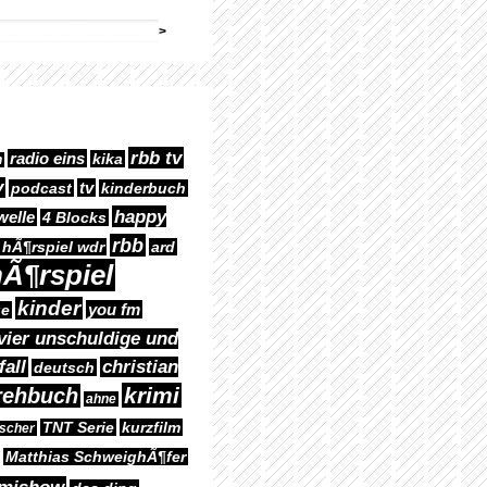
rbb tv
radio eins
kika
h
v
tv
podcast
kinderbuch
happy
welle
4 Blocks
rbb
hÃ¶rspiel wdr
ard
Ã¶rspiel
kinder
you fm
ge
vier unschuldige und
fall
christian
deutsch
krimi
rehbuch
ahne
TNT Serie
kurzfilm
lscher
Matthias SchweighÃ¶fer