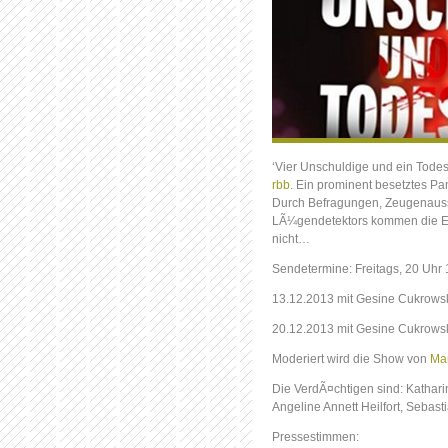
‘Vier Unschuldige und ein Todesf
rbb
. Ein prominent besetztes Pa
Durch Befragungen, Zeugenaussa
LÃ¼gendetektors kommen die Ermi
nicht…
Sendetermine: Freitags, 20 Uhr 
13.12.2013 mit Gesine Cukrowsk
20.12.2013 mit Gesine Cukrowsk
Moderiert wird die Show von
Mar
Die VerdÃ¤chtigen sind: Kathar
Angeline Annett Heilfort, Sebas
Pressestimmen: