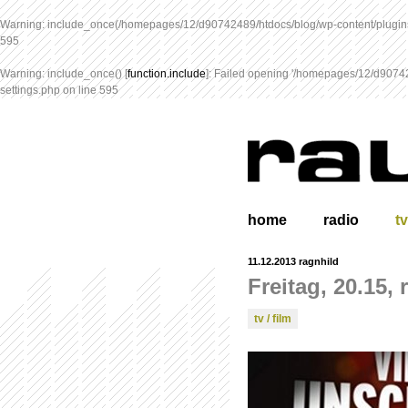
Warning
: include_once(/homepages/12/d90742489/htdocs/blog/wp-content/plugins
595
Warning
: include_once() [
function.include
]: Failed opening '/homepages/12/d907424
settings.php
on line
595
home
radio
tv
11.12.2013
ragnhild
Freitag, 20.15, 
tv / film