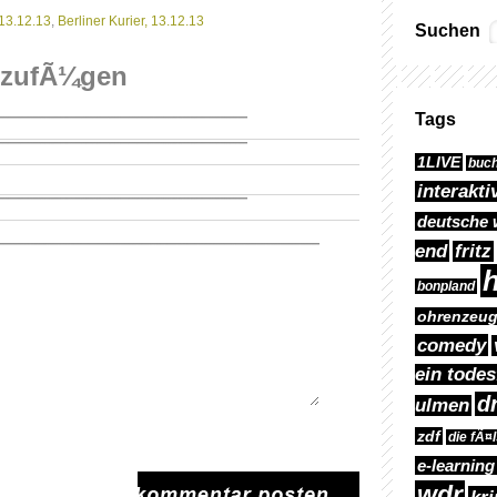
 13.12.13
,
Berliner Kurier, 13.12.13
Suchen
nzufÃ¼gen
Tags
1LIVE
buc
interakti
deutsche 
end
fritz
h
bonpland
ohrenzeu
comedy
ein todes
d
ulmen
zdf
die fÃ¤
e-learning
wdr