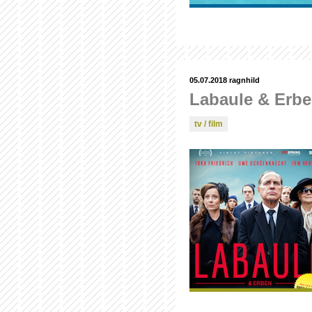
05.07.2018
ragnhild
Labaule & Erb
tv / film