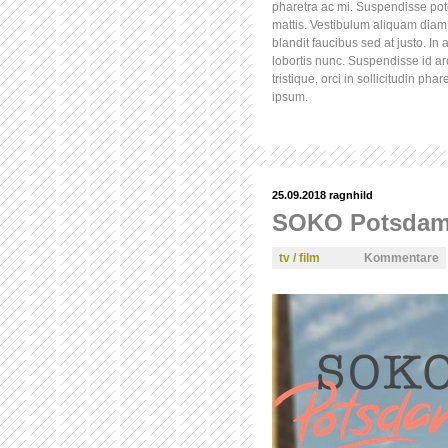
pharetra ac mi. Suspendisse pote
mattis. Vestibulum aliquam diam 
blandit faucibus sed at justo. I
lobortis nunc. Suspendisse id a
tristique, orci in sollicitudin pha
ipsum.
25.09.2018
ragnhild
SOKO Potsdam 
tv / film
Kommentare