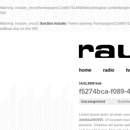
Warning
: include_once(/homepages/12/d90742489/htdocs/blog/wp-content/plugins
595
Warning
: include_once() [
function.include
]: Failed opening '/homepages/12/d907424
settings.php
on line
595
home
radio
tv
14.01.2026
bob
f5274bca-f089-
Uncategorized
Komme
Lorem ipsum dolor sit amet, cons
3eb8da480995
. Ut suscipit ris
posuere. Vivamus vel auctor velit