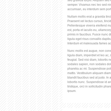
sed gravida turpis. Aliquam sed 
semper. Vivamus nec leo sed nisi
accumsan, eu interdum sem port
Nullam mollis erat a gravida tinci
Praesent vel lectus cursus, tinci
Pellentesque viverra eleifend 
est, porta et iaculis eu, ullamc
primis in faucibus. Fusce nunc di
ligula eget risus convallis dapib
Interdum et malesuada fames ac 
Nunc mollis est augue, non cons
ligula diam, imperdiet et leo ac
feugiat. Sed nisi diam, lobortis ne
sodales sapien, non sodales dolor
pharetra ac mi. Suspendisse pote
mattis. Vestibulum aliquam diam 
blandit faucibus sed at justo. I
lobortis nunc. Suspendisse id a
tristique, orci in sollicitudin pha
ipsum.