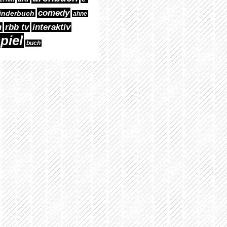
comedy
inderbuch
ahne
rbb tv
n
interaktiv
piel
buch