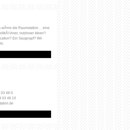
 wÃ¤re die Raumstation… eine
ollkÃ¼hner, nutzloser Ideen?
ocation? Ein Saugnapf? Wir
ht.
 03 48 0
4 03 48 10
tation.de