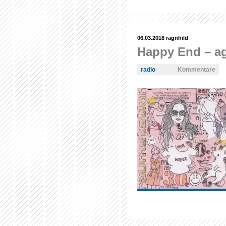
06.03.2018
ragnhild
Happy End – ag
radio
Kommentare